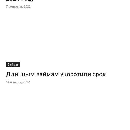
7 февраля, 2022
Займы
Длинным займам укоротили срок
14 января, 2022